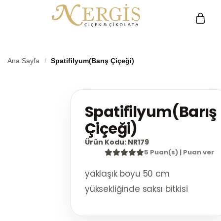
E:
A PHP Err
was
encount
Ana Sayfa
Spatifilyum(Barış Çiçeği)
Severity:
Warning
P:
0533
Message:
420
TASARIM ÇİÇEKLER
Üyelik
Undefined
Spatifilyum(Barış
85 13
property:
stdClass::$
Çiçeği)
Filename:
Ürün Kodu:
NR179
views/inde
5 Puan(s) | Puan ver
Line Numbe
726
yaklaşık boyu 50 cm
yüksekliğinde saksı bitkisi