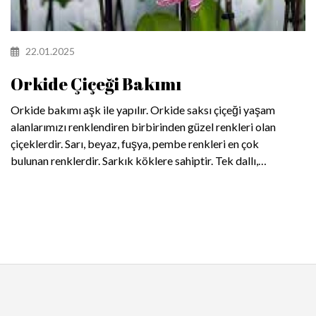
22.01.2025
Orkide Çiçeği Bakımı
Orkide bakımı aşk ile yapılır. Orkide saksı çiçeği yaşam
alanlarımızı renklendiren birbirinden güzel renkleri olan
çiçeklerdir. Sarı, beyaz, fuşya, pembe renkleri en çok
bulunan renklerdir. Sarkık köklere sahiptir. Tek dallı,
çift dallı olarak çeşitleri mevcuttur. Phalaenopsis ve
spidyum olmak üzere 2 çeşidi vardır. Sevgiyi, aşkı ve
eşsizliği ifade eder. Boyları 40 cm ile 100 cm arasında
değişmektedir. Orkide çiçeği bol ışık sever. Fakat direk
güneş ışığından uzak tutulmalıdır. Işık alan bölge ışık
aldığı yöne doğru yamulduğu için haftada bir kez
bitkinin yönü ışık almayan tarafı, ışık yönüne
çevrilmelidir. Cam önü kapı önü gibi rüzgar akımına
maruz kalacak yerlere koyulmamalıdır, aksi takdirde