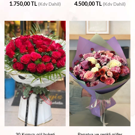
1.750,00 TL
4.500,00 TL
(Kdv Dahil)
(Kdv Dahil)
30 Kırmızı gül buketi
Papatya ve renkli güller