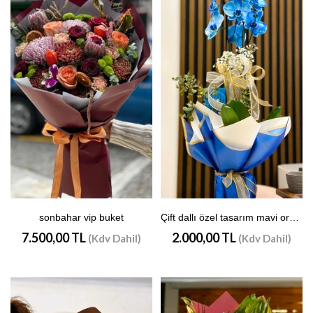
sonbahar vip buket
Çift dallı özel tasarım mavi orkide
7.500,00 TL
2.000,00 TL
(Kdv Dahil)
(Kdv Dahil)