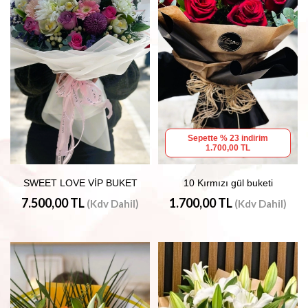
Sepette % 23 indirim
1.700,00 TL
SWEET LOVE VİP BUKET
10 Kırmızı gül buketi
7.500,00 TL
1.700,00 TL
(Kdv Dahil)
(Kdv Dahil)