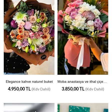
Elegance kahve naturel buket
Moba anastasya ve ithal çiçek buketi
4.950,00 TL
3.850,00 TL
(Kdv Dahil)
(Kdv Dahil)