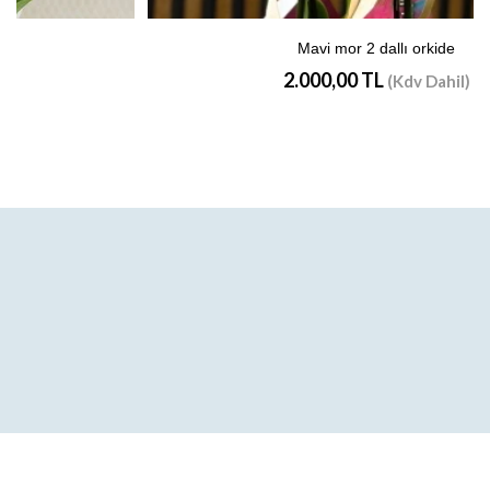
rkide
2 dallı beyaz orkide
1.500,00 TL
Dahil)
(Kdv Da