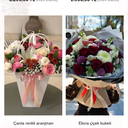
Çanta renkli aranjman
Eliora çiçek buketi